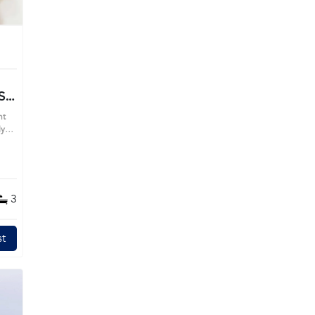
k
S
nt
s
3
t