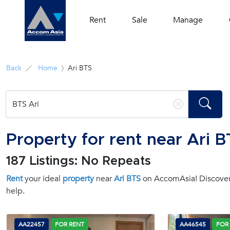
Rent
Sale
Manage
Back
Home
Ari BTS
Property for rent near Ari 
187 Listings: No Repeats
Rent
your ideal
property
near
Ari BTS
on AccomAsia! Discover y
help.
AA22457
FOR RENT
AA46545
FOR