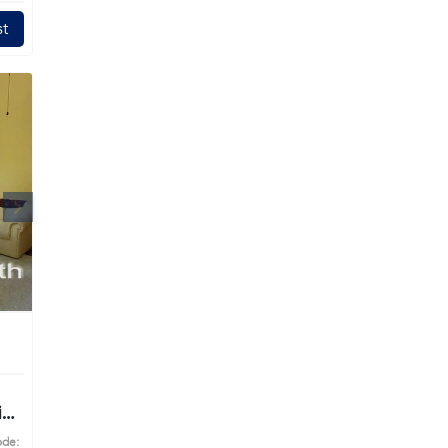
t
k
ode: