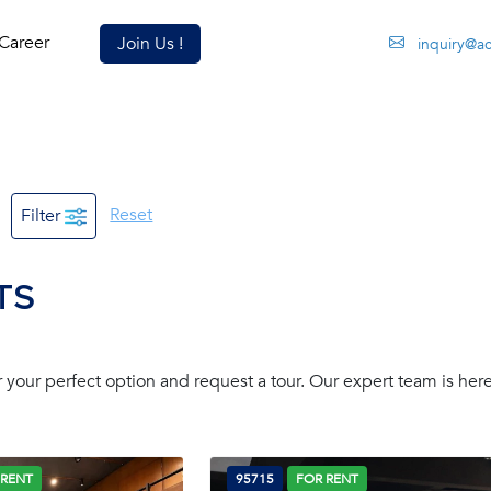
Career
Join Us !
inquiry@a
Reset
Filter
BTS
our perfect option and request a tour. Our expert team is here
 RENT
95715
FOR RENT