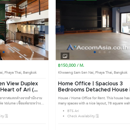
Next
Previous
Next
1
2
3
4
1
2
3
4
฿150,000 / M.
i, Phaya Thai, Bangkok
Khwaeng Sam Sen Nai, Phaya Thai, Bangko
en View Duplex
Home Office | Spacious 3
 Heart of Ari (
Bedrooms Detached House in
Phaya Thai (95715)
บรรยากาศแตกต่างจากสำนักงาน
House / Home Office for Rent. This house has
ble Volume เชื่อมต่อระหว่างชั้น
many spaces with a nice layout, 78 square wa
ในโปร่ง โล่ง และดูมีมิติไฮไลต์
and more usable area 260 square meters. Clas
BTS Ari
ight ที่เปิดรับวิวสวนสีเขียว
style for the wall tone color. Prime Location:
ty 🗓️
Check Availability 🗓️
มรู้สึกผ่อนคลาย บรรยากาศดี
Introduce you to the House code: 95715, in P
 ประชุม รับลูกค้า หรือใช้
Thai's Bangkok highly desirable district. This prime
/ Studio / Consulting / Design
location surrounds