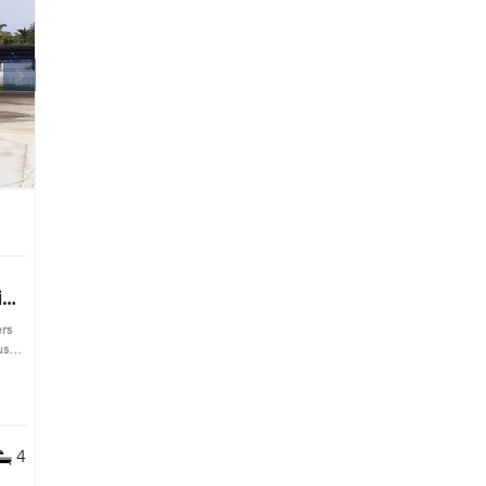
k
ers
use,
 for
the
4