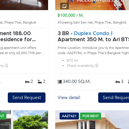
1
2
3
4
1
2
3
4
฿100,000 / M.
i, Phaya Thai, Bangkok
Khwaeng Sam Sen Nai, Phaya Thai, Bangko
ment 188.00
3 BR -
Duplex Condo |
Residence for
Apartment 350 M. to Ari BT
1413040)
(AA29784)
 apartment unit offers
Prime Location: Introduce you to the Apartme
deal at only 65,000 THB per
code: AA29784, in Phaya Thai's Bangkok highly
 2 bedrooms with 188 sq.m.
desirable district. This prime location surround
BTS Ari
uitable and comfortable for
ty 🗓️
Check Availability 🗓️
l character with big balcony
are to find. Large glass
natural breezy wind and warm
.
2
2
340.00 SQ.M.
3
ghten up the whole area.
itchen size ready for you to
 for your family member and
Send Request
View detail
Send Reques
nd homely common area fully
 table and stunning living
m and bright tone sofa. This
ded by many localities and
NT
AA27421
FOR RENT
o BTS Ari, providing every
ifestyle. Prime Location: