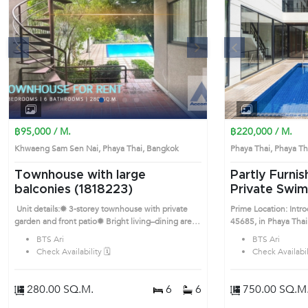
Introduce you to the
Phaya Thai's Bangkok highly desirable district. This
prime location surro
s
Next
Previous
1
2
3
4
฿95,000 / M.
฿220,000 / M.
Khwaeng Sam Sen Nai, Phaya Thai, Bangkok
Phaya Thai, Phaya 
Townhouse with large
Partly Furni
balconies (1818223)
Private Swim
Spacious 4 Bedrooms
Unit details:✹ 3-storey townhouse with private
Prime Location: Intr
Detached Hou
garden and front patio✹ Bright living–dining area
45685, in Phaya Thai's Bangkok highly desir
(45685)
with white-tone interiors and tiled floors✹
district. This prime l
BTS Ari
BTS Ari
Separate kitchen with access to outdoor laundry
Check Availability 🗓️
Check Availabili
area✹ Bedrooms with wide windows and soft-
toned furniture✹ Bathrooms with basic fittings,
bathtub and natural airflow Prime Location:
280.00 SQ.M.
6
6
750.00 SQ.M
Introduce you to the House code: 1818223, in