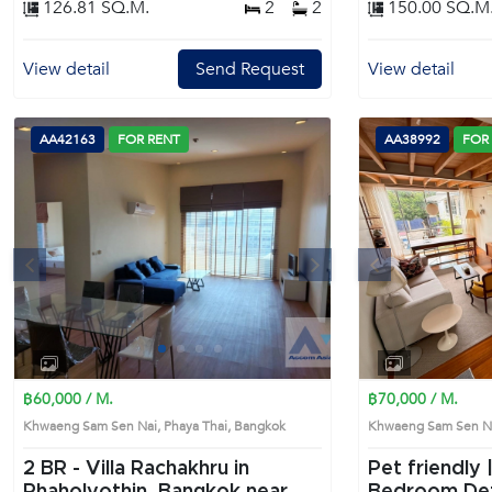
126.81 SQ.M.
2
2
150.00 SQ.M
Office- พื้นที่ ชั้น 1 
55 ตรม.- พื้นที่รวม 
Area• Mini Bar• Pant
View detail
Send Request
View detail
ส่วนตัว• Terrace พร้
ต่อกับชั้น 2ชั้น 2• ห้
ส่วนตัว พร้อมอ่างอาบ
เชื่อมกับ Bubble Vol
AA42163
FOR RENT
AA38992
FOR
สวนและต้นไม้ใหญ่รายล
1–2 คัน• ค่าน้ำเหมาจ
ตามการใช้งานจริง• ไม
เพิ่มเติม• ใกล้ BTS 
Location: Introduce 
AA46545, in Phaya Thai's Bangko
s
Next
Previous
desirable district. Th
1
2
3
4
฿60,000 / M.
฿70,000 / M.
Khwaeng Sam Sen Nai, Phaya Thai, Bangkok
Khwaeng Sam Sen Na
2 BR -
Villa Rachakhru in
Pet friendly |