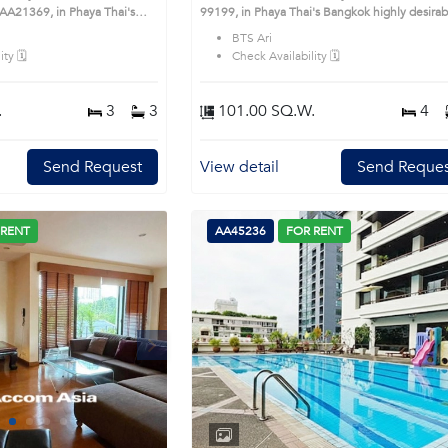
A21369, in Phaya Thai's
99199, in Phaya Thai's Bangkok highly desirable
ble district. This prime
district. This prime location surrounds
BTS Ari
ty 🗓️
Check Availability 🗓️
.
3
3
101.00 SQ.W.
4
Send Request
View detail
Send Reques
 RENT
AA45236
FOR RENT
Next
1
2
3
4