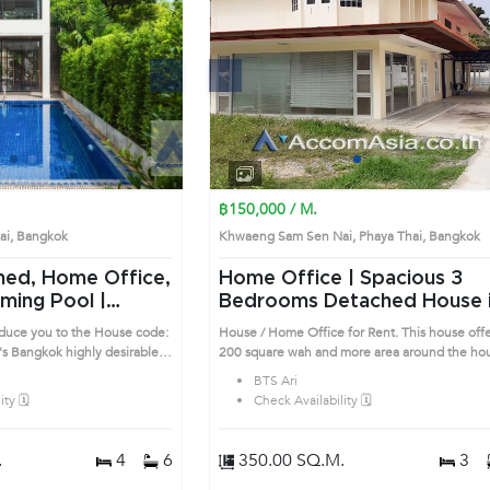
 House code: 1413040, in
unds
Next
Previous
Next
1
2
3
4
1
2
3
4
฿150,000 / M.
Thai, Bangkok
Khwaeng Sam Sen Nai, Phaya Thai, Bangko
shed, Home Office,
Home Office | Spacious 3
ming Pool |
Bedrooms Detached House in
Phaya Thai (AA27421)
oduce you to the House code:
House / Home Office for Rent. This house off
se in Phaya Thai
able
200 square wah and more area around the ho
ocation surrounds
nice wooden floor inside the house, huge area
BTS Ari
each room. Prime Location: Introduce you to 
ty 🗓️
Check Availability 🗓️
House code: AA27421, in Phaya Thai's Bangkok
highly desirable district. This prime location
surrounds
.
4
6
350.00 SQ.M.
3