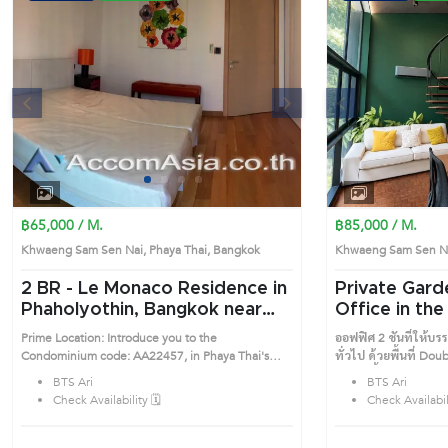
s
Next
Previous
1
2
3
4
฿65,000 / M.
฿85,000 / M.
Khwaeng Sam Sen Nai, Phaya Thai, Bangkok
Khwaeng Sam Sen Na
2 BR -
Le Monaco Residence in
Private Gard
Phaholyothin, Bangkok near
Office in the
BTS Ari Condo (AA22457)
AA46545 )
Prime Location: Introduce you to the
ออฟฟิศ 2 ชั้นที่ให้
Condominium code: AA22457, in Phaya Thai's
ทั่วไป ด้วยพื้นที่ Dou
Bangkok highly desirable district. This prime
1 และ ชั้น 2 ทำให้ภาย
BTS Ari
BTS Ari
location surrounds
สำคัญคือกระจก Full He
Check Availability 🗓️
Check Availabili
และต้นไม้ใหญ่ ให้ควา
มาก เหมาะสำหรับทำงาน
เป็น Creative Office 