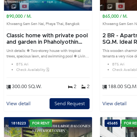
1
2
3
4
฿90,000 / M.
฿65,000 / M.
Khwaeng Sam Sen Nai, Phaya Thai, Bangkok
Khwaeng Sam Sen Na
Classic home with private pool
2 BR -
Apart
and garden in Phaholyothin
SQ.M. Ideal 
(AA13424)
Executives (
Unit details: ✹ Two-storey house with tropical
This wooden charming
trees, spacious lawn, and swimming pool ✹ Living
tenants a very nice 
room with terracotta floors, cozy sofas, and
month. This unit has
BTS Ari
BTS Ari
garden-facing windows ✹ Kitchen with separate
size of usable area s
Check Availability 🗓️
Check Availabili
layout, storage counters, and electric appliances ✹
family living. Specia
Bedrooms with light wood flooring, wardrobes,
inside unit which is r
and bright windows ✹ Bathrooms with twin basins,
windows allow nice 
300.00 SQ.W.
2
2
188.00 SQ.M
bathtub, and stone-style walls Remark : All of
sunlight shine and li
Expenses fee and taxes related to ownership
Equipped great Thai k
registration at Land Department shall be equally
prepare perfect meal
View detail
Send Request
View detail
shared. Prime Location: Introduce you to the
guests. Welcoming a
House code: AA13424, in Phaya Thai's Bangkok
furnished with dining
highly desirable district. This prime location
area all set with war
surrounds
apartment is surroun
1818223
FOR RENT
45685
FOR RE
accessible distance t
tenants convenience l