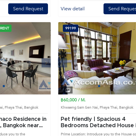
Send Request
View detail
Send Reques
 RENT
99199
Next
Previous
Next
1
2
3
4
1
2
3
4
฿60,000 / M.
i, Phaya Thai, Bangkok
Khwaeng Sam Sen Nai, Phaya Thai, Bangko
naco Residence in
Pet friendly | Spacious 4
Bangkok near
Bedrooms Detached House in
do (AA21369)
Phaya Thai (99199)
oduce you to the
Prime Location: Introduce you to the House c