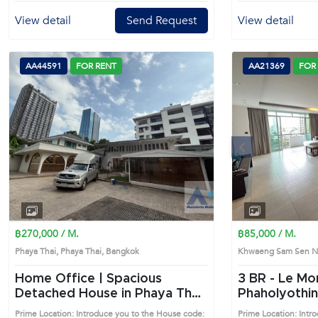
Phaya Thai's Bangkok highly desirable district. This
prime location surrounds
View detail
Send Request
View detail
AA44591
FOR RENT
AA21369
FOR
Previous
฿270,000 / M.
฿85,000 / M.
Phaya Thai, Phaya Thai, Bangkok
Khwaeng Sam Sen Na
Home Office | Spacious
3 BR -
Le Mo
Detached House in Phaya Thai
Phaholyothin, 
(AA44591)
BTS Ari Con
Prime Location: Introduce you to the House code:
Prime Location: Intr