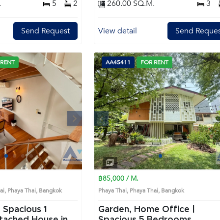
.
5
2
260.00 SQ.M.
3
ขนาด 95 ตรม.- พื้นที่ ชั้น 2 ขนาด
150 ตรม.ชั้น 1• Open Working
ry• Meeting Area• ห้องน้ำ
Send Request
View detail
Send Reques
อมสวน• Bubble Volume เชื่อม
องทำงานส่วนตัว 2 ห้อง• ห้องน้ำ
น้ำ• Terrace ส่วนตัว• มุมมอง
ume• กระจก Full Height รับวิว
 RENT
AA45411
FOR RENT
ะเอียดเพิ่มเติม : • ที่จอดรถ
่าย 400 บาท / เดือน• ค่าไฟคิด
่มีค่าส่วนกลางและค่าที่จอดรถ
อารี เดินทางสะดวก Prime
you to the House code:
k highly
Next
Previous
Next
is prime location surrounds
1
2
3
4
1
2
3
4
฿85,000 / M.
i, Phaya Thai, Bangkok
Phaya Thai, Phaya Thai, Bangkok
 Spacious 1
Garden, Home Office |