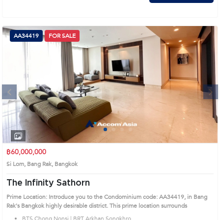
AA34419
FOR SALE
Next
1
2
3
4
฿60,000,000
Si Lom, Bang Rak, Bangkok
The Infinity Sathorn
Prime Location: Introduce you to the Condominium code: AA34419, in Bang
Rak's Bangkok highly desirable district. This prime location surrounds
BTS Chong Nonsi | BRT Arkhan Songkhro