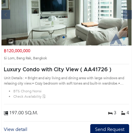
Next
1
2
3
4
฿120,000,000
Si Lom, Bang Rak, Bangkok
Luxury Condo with City View ( AA41726 )
Unit Details : • Bright and airy living and dining area with large windows and
relaxing city view.• Cozy bedroom with soft tones and built-in wardrobe.•
Modern kitchen with built-in cabinets and electrical appliances.Remark : All of
BTS Chong Nonsi
Expenses fee and taxes related to ownership registration at Land Department
Check Availability 🗓️
shall be equally shared. Prime Location: Introduce you to the House code:
AA41726, in Bang Rak's Bangkok highly desirable district. This prime location
surrounds
197.00 SQ.M.
3
4
View detail
Send Request