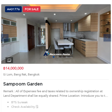
(668)
AA31776
FOR SALE
1422-
1412
Next
1
2
3
4
฿14,000,000
Si Lom, Bang Rak, Bangkok
Sampoom Garden
Remark : All of Expenses fee and taxes related to ownership registration at
Land Department shall be equally shared. Prime Location: Introduce you to the
House code: AA31776, in Bang Rak's Bangkok highly desirable district. This
BTS Surasak
prime location surrounds
Check Availability 🗓️