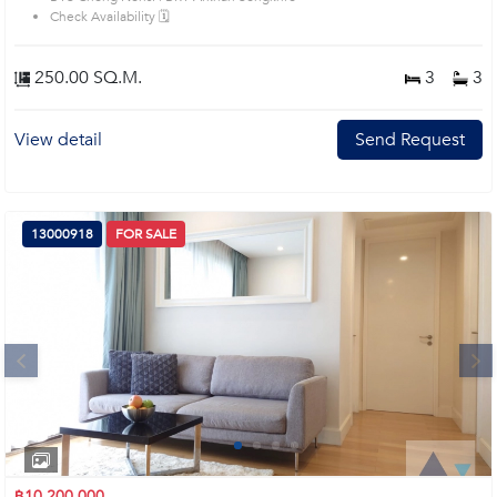
Check Availability 🗓️
250.00 SQ.M.
3
3
View detail
Send Request
13000918
FOR SALE
Next
1
2
3
4
฿10,200,000