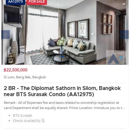
AA12975
FOR SALE
Next
1
2
3
4
฿22,500,000
Si Lom, Bang Rak, Bangkok
2 BR -
The Diplomat Sathorn in Silom, Bangkok
near BTS Surasak Condo (AA12975)
Remark : All of Expenses fee and taxes related to ownership registration at
Land Department shall be equally shared. Prime Location: Introduce you to the
House code: AA12975, in Bang Rak's Bangkok highly desirable district. This
BTS Surasak
prime location surrounds
Check Availability 🗓️