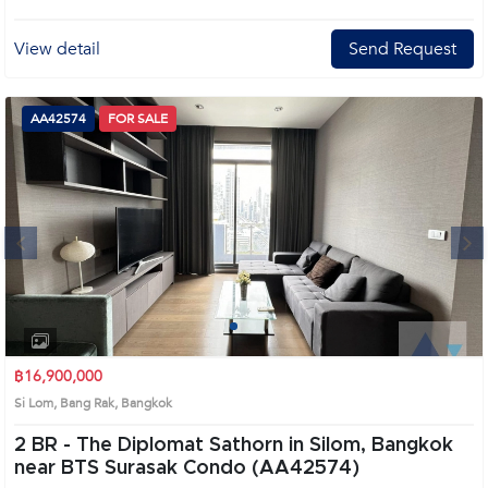
View detail
Send Request
AA42574
FOR SALE
Next
1
2
3
4
฿16,900,000
Si Lom, Bang Rak, Bangkok
2 BR -
The Diplomat Sathorn in Silom, Bangkok
near BTS Surasak Condo (AA42574)