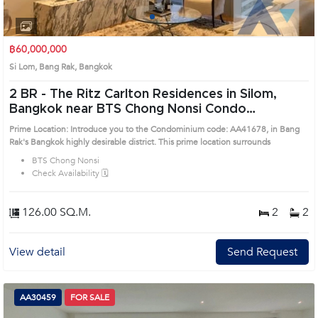
1
2
3
4
฿60,000,000
Si Lom, Bang Rak, Bangkok
2 BR -
The Ritz Carlton Residences in Silom,
Bangkok near BTS Chong Nonsi Condo
(AA41678)
Prime Location: Introduce you to the Condominium code: AA41678, in Bang
Rak's Bangkok highly desirable district. This prime location surrounds
BTS Chong Nonsi
Check Availability 🗓️
126.00 SQ.M.
2
2
View detail
Send Request
AA30459
FOR SALE