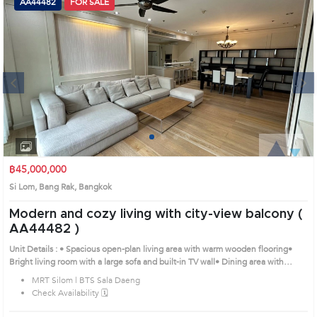
AA44482
FOR SALE
Next
1
2
3
4
฿45,000,000
Si Lom, Bang Rak, Bangkok
Modern and cozy living with city-view balcony (
AA44482 )
Unit Details : • Spacious open-plan living area with warm wooden flooring•
Bright living room with a large sofa and built-in TV wall• Dining area with
chandelier, perfect for family gatherings• Fully equipped built-in kitchen plus
MRT Silom | BTS Sala Daeng
separate Thai kitchen• Master bedroom with walk-in closet and en-suite
Check Availability 🗓️
bathroom• Additional bedrooms with city views and built-in wardrobesRemark
: All of Expenses fee and taxes related to ownership registration at Land