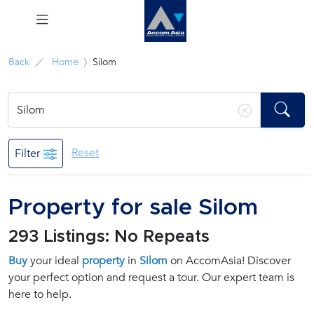
Menu
Back
Home
Silom
Rent
Sale
Reset
Filter
Manage
Property for sale Silom
Career
293 Listings: No Repeats
Join
Buy
your ideal
property
in
Silom
on AccomAsia! Discover
Us !
your perfect option and request a tour. Our expert team is
here to help.
inquiry@accomasia.co.th