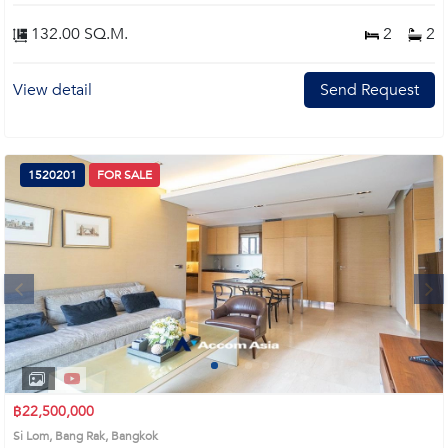
132.00 SQ.M.
2
2
View detail
Send Request
1520201
FOR SALE
Next
1
2
3
4
฿22,500,000
Si Lom, Bang Rak, Bangkok