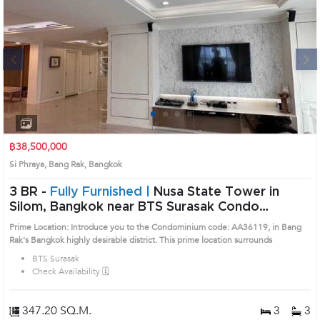
Excellent access to public transport & river pier (10-min walk) • Close to
upscale hotels and premium shopping areas Price: THB 89,000,000 Prime
Location: Introduce you to the House code: AA39909, in Bang Rak's Bangkok
highly desirable district. This prime location surrounds
Next
1
2
3
4
฿38,500,000
Si Phraya, Bang Rak, Bangkok
3 BR -
Fully Furnished |
Nusa State Tower in
Silom, Bangkok near BTS Surasak Condo
(AA36119)
Prime Location: Introduce you to the Condominium code: AA36119, in Bang
Rak's Bangkok highly desirable district. This prime location surrounds
BTS Surasak
Check Availability 🗓️
347.20 SQ.M.
3
3