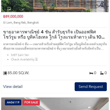
1
2
3
4
฿89,000,000
Si Lom, Bang Rak, Bangkok
ขายอาคารพาณิชย์ 4 ชั้น สำรับธุรกิจ เป็นออฟฟิศ
โชว์รูม หรือ บูทิคโฮเทล ใกล้ โรงแรมห้าดาว เดิน 10
นาทีถึงท่าเรือ แหล่งชอปปิ้งริมน้ำ ทำเลธุรกิจในราคา
อาคารพาณิชย์ 4 ชั้น — เหมาะสำหรับทำออฟฟิศ โชว์รูม หรือบูทิคโฮเทลทำเลธุรกิจ
89 ล้าน บนถนนสี่พระยา (AA39909)
ศักยภาพ บนถนนสี่พระยาอาคารพาณิชย์ 4 ชั้น เหมาะอย่างยิ่งสำหรับจัดทำเป็น
สำนักงาน โชว์รูม หรือพัฒนาเป็นบูทิคโฮเทล ตั้งอยู่ในย่านธุรกิจสำคัญ เดินเพียง 10
MRT Sam Yan
นาทีถึงท่าเรือ ใกล้โรงแรมระดับห้าดาว และรายล้อมด้วยแหล่งช้อปปิ้งและไลฟ์
Check Availability 🗓️
สไตล์ริมน้ำที่คึกคักจุดเด่น:• อาคาร 4 ชั้น พร้อมผังพื้นที่ปรับเปลี่ยนได้หลากหลาย
และมองเห็นได้ชัดเจน• เหมาะสำหรับทำสำนักงาน โชว์รูม หรือดัดแปลงเป็นบูทิค
โฮเทล• การเดินทางสะดวก ใกล้ระบบขนส่งสาธารณะ และท่าเรือ (เดินประมาณ
85.00 SQ.W.
0
0
10 นาที)• ใกล้โรงแรมระดับไฮเอนด์ และแหล่งช้อปปิ้งชั้นนำราคา: 89,000,000
บาท4-Storey Commercial Building — Ideal for Office, Showroom, or Boutique
Hotel Prime business location on Si Phraya Road 4-storey commercial building
View detail
Send Request
perfectly suited for a corporate office, showroom, or boutique hotel. Located
in a strategic business district, this property is just a 10-minute walk to the pier,
near five-star hotels, and surrounded by vibrant riverside shopping and
lifestyle destinations. Features : • 4 storeys with flexible layout and high
AA36119
FOR SALE
visibility • Ideal for office space, showroom, or boutique hotel conversion •